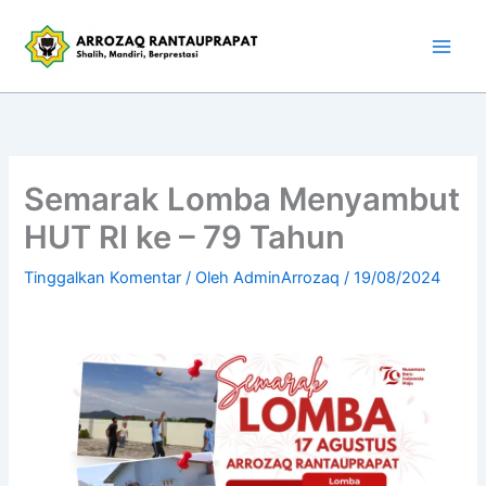
Lewati
ke
konten
Semarak Lomba Menyambut
HUT RI ke – 79 Tahun
Tinggalkan Komentar
/ Oleh
AdminArrozaq
/
19/08/2024